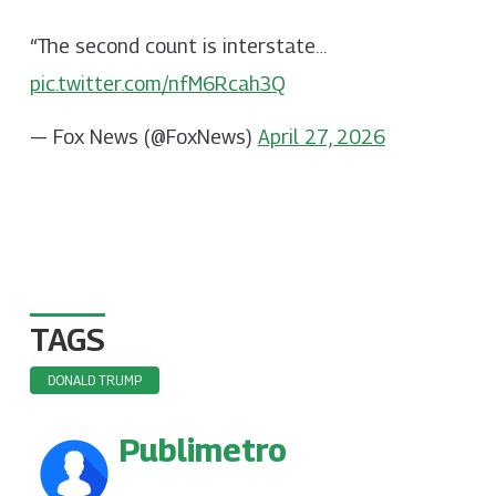
“The second count is interstate…
pic.twitter.com/nfM6Rcah3Q
— Fox News (@FoxNews)
April 27, 2026
TAGS
DONALD TRUMP
Publimetro