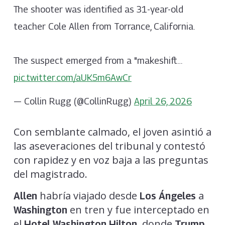
The shooter was identified as 31-year-old
teacher Cole Allen from Torrance, California.
The suspect emerged from a "makeshift…
pic.twitter.com/aUK5m6AwCr
— Collin Rugg (@CollinRugg)
April 26, 2026
Con semblante calmado, el joven asintió a
las aseveraciones del tribunal y contestó
con rapidez y en voz baja a las preguntas
del magistrado.
habría viajado desde
a
Allen
Los Ángeles
en tren y fue interceptado en
Washington
el
, donde
,
Hotel Washington Hilton
Trump