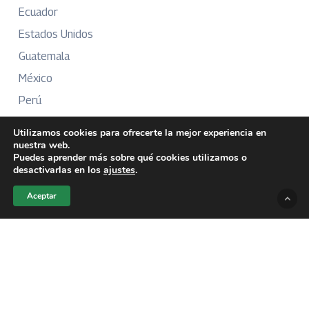
Ecuador
Estados Unidos
Guatemala
México
Perú
Puerto Rico
Utilizamos cookies para ofrecerte la mejor experiencia en
nuestra web.
Puedes aprender más sobre qué cookies utilizamos o
desactivarlas en los
ajustes
.
Más Información
Aceptar
Sobre Nosotros
Directorio
Aviso Legal
Términos y Condiciones
Publicidad