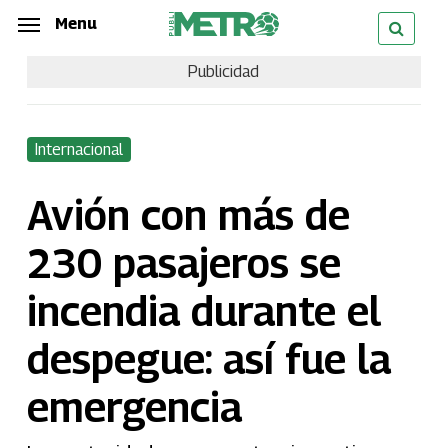
Skip
Menu
Menu
to
Publicidad
main
content
Internacional
Avión con más de
230 pasajeros se
incendia durante el
despegue: así fue la
emergencia