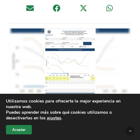
Utilizamos cookies para ofrecerte la mejor experiencia en
nuestra web.
Las detenciones de salvadoreños en la frontera sur de EE.
Puedes aprender más sobre qué cookies utilizamos o
UU. han caído a niveles históricos en 2026, según datos de la
desactivarlas en los
ajustes
.
CBP. Expertos atribuyen el cambio a políticas migratorias y
mejoras en El Salvador. Foto: CBP.
Aceptar