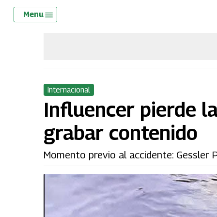
Skip
Menu
Menu
to
main
content
Internacional
Influencer pierde la
grabar contenido
Momento previo al accidente: Gessler Pa