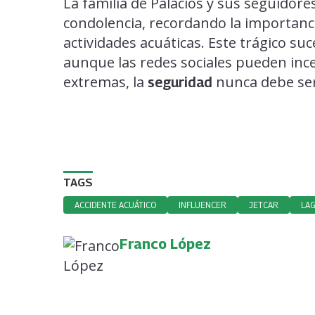
La familia de Palacios y sus seguido
condolencia, recordando la importanci
actividades acuáticas. Este trágico su
aunque las redes sociales pueden inc
extremas, la
nunca debe ser 
seguridad
TAGS
ACCIDENTE ACUÁTICO
INFLUENCER
JETCAR
LAG
Franco López