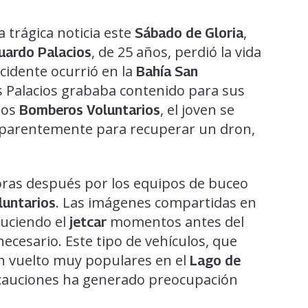
 trágica noticia este
,
Sábado de Gloria
, de 25 años, perdió la vida
tuardo Palacios
accidente ocurrió en la
Bahía San
s Palacios grababa contenido para sus
los
, el joven se
Bomberos Voluntarios
aparentemente para recuperar un dron,
horas después por los equipos de buceo
. Las imágenes compartidas en
untarios
duciendo el
momentos antes del
jetcar
necesario. Este tipo de vehículos, que
an vuelto muy populares en el
Lago de
ecauciones ha generado preocupación