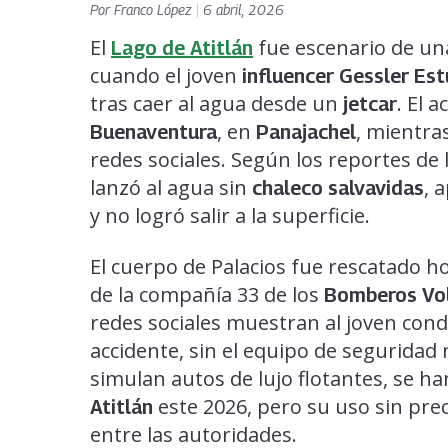
Por
Franco López
|
6 abril, 2026
El
fue escenario de una
Lago de Atitlán
cuando el joven
influencer Gessler Es
tras caer al agua desde un
. El 
jetcar
, en
, mientra
Buenaventura
Panajachel
redes sociales. Según los reportes de 
lanzó al agua sin
, 
chaleco salvavidas
y no logró salir a la superficie.
El cuerpo de Palacios fue rescatado 
de la compañía 33 de los
Bomberos Vol
redes sociales muestran al joven con
accidente, sin el equipo de seguridad 
simulan autos de lujo flotantes, se h
este 2026, pero su uso sin pr
Atitlán
entre las autoridades.