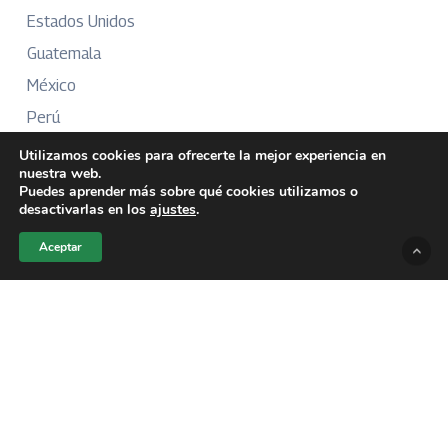
Estados Unidos
Guatemala
México
Perú
Puerto Rico
Utilizamos cookies para ofrecerte la mejor experiencia en
nuestra web.
Puedes aprender más sobre qué cookies utilizamos o
desactivarlas en los
ajustes
.
Más Información
Aceptar
Sobre Nosotros
Directorio
Aviso Legal
Términos y Condiciones
Publicidad