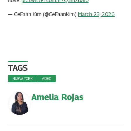
nose.
pic.twitter.com/E7Q3mzuAi0
— CeFaan Kim (@CeFaanKim)
March 23, 2026
TAGS
NUEVA YORK
VIDEO
Amelia Rojas