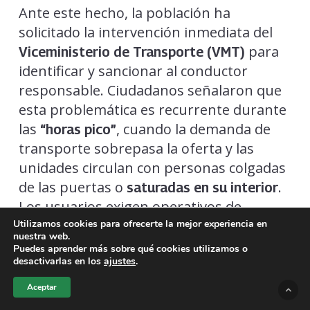
Ante este hecho, la población ha
solicitado la intervención inmediata del
para
Viceministerio de Transporte (VMT)
identificar y sancionar al conductor
responsable. Ciudadanos señalaron que
esta problemática es recurrente durante
las
, cuando la demanda de
“horas pico”
transporte sobrepasa la oferta y las
unidades circulan con personas colgadas
de las puertas o
.
saturadas en su interior
Los usuarios exigen operativos de
control más estrictos en rutas críticas
Utilizamos cookies para ofrecerte la mejor experiencia en
nuestra web.
que pasan por el
y zonas
Parque Infantil
Puedes aprender más sobre qué cookies utilizamos o
desactivarlas en los
ajustes
.
aledañas, con el fin de evitar una
tragedia
provocada por la negligencia de los
vial
Aceptar
transportistas al priorizar el lucro sobre