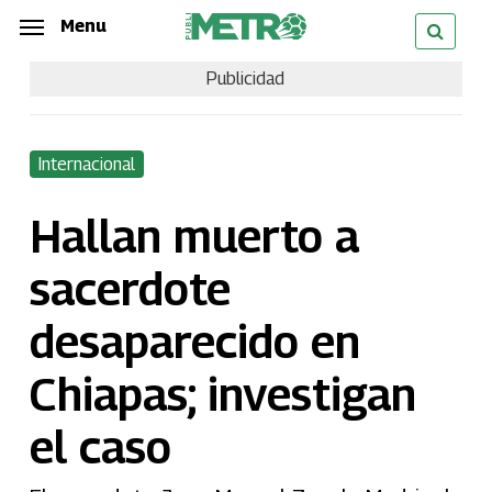
Skip
Menu
Menu
to
Publicidad
main
content
Internacional
Hallan muerto a
sacerdote
desaparecido en
Chiapas; investigan
el caso