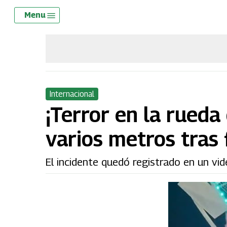
Skip
Menu
Menu
to
main
content
Internacional
¡Terror en la rueda
varios metros tras 
El incidente quedó registrado en un vid