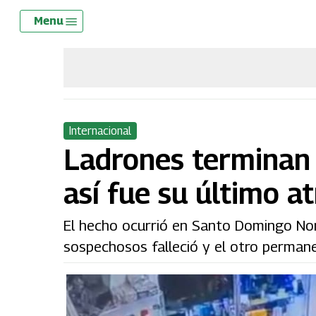
Skip
Menu
Menu
to
main
content
Internacional
Ladrones terminan 
así fue su último a
El hecho ocurrió en Santo Domingo Nor
sospechosos falleció y el otro permane