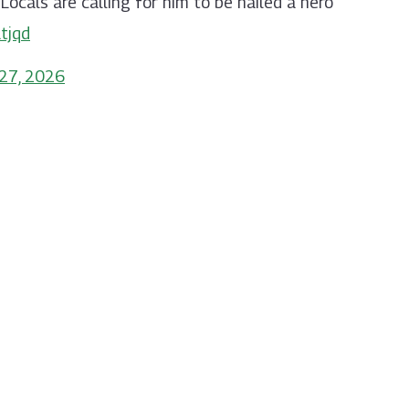
Locals are calling for him to be hailed a hero
tjqd
 27, 2026