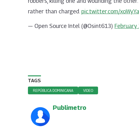
robbers, killing one and wounding the other. 
rather than charged.
pic.twitter.com/xoWyYa
— Open Source Intel (@Osint613)
February
TAGS
REPÚBLICA DOMINICANA
VIDEO
Publimetro