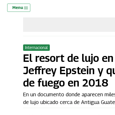
Skip
Menu
Menu
to
main
content
Internacional
El resort de lujo 
Jeffrey Epstein y q
de fuego en 2018
En un documento donde aparecen miles 
de lujo ubicado cerca de Antigua Guat