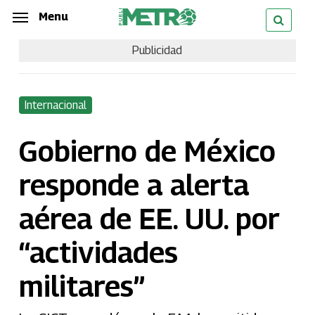
Skip
Menu
Menu
to
Publicidad
main
content
Internacional
Gobierno de México
responde a alerta
aérea de EE. UU. por
“actividades
militares”