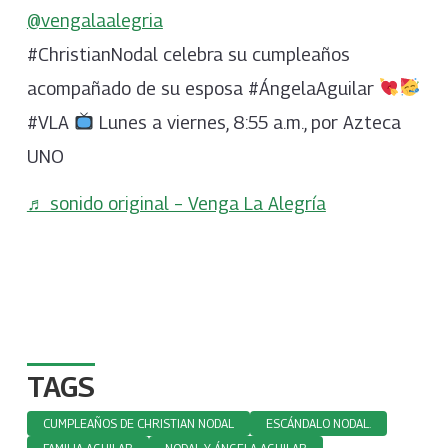
@vengalaalegria
#ChristianNodal celebra su cumpleaños
acompañado de su esposa #ÁngelaAguilar
#VLA
Lunes a viernes, 8:55 a.m., por Azteca
UNO
♬ sonido original – Venga La Alegría
TAGS
CUMPLEAÑOS DE CHRISTIAN NODAL
ESCÁNDALO NODAL.