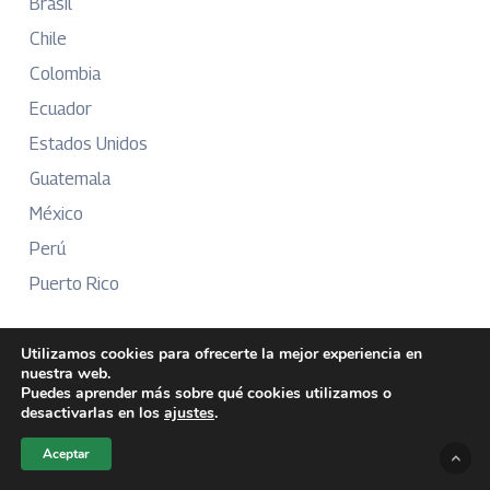
Brasil
Chile
Colombia
Ecuador
Estados Unidos
Guatemala
México
Perú
Puerto Rico
Utilizamos cookies para ofrecerte la mejor experiencia en
nuestra web.
Más Información
Puedes aprender más sobre qué cookies utilizamos o
Sobre Nosotros
desactivarlas en los
ajustes
.
Directorio
Aceptar
Aviso Legal