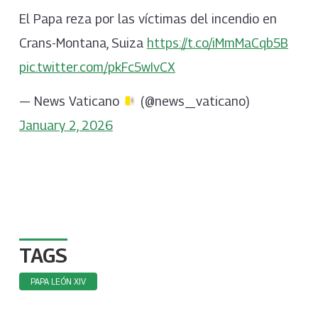
El Papa reza por las víctimas del incendio en
Crans-Montana, Suiza
https://t.co/iMmMaCqb5B
pic.twitter.com/pkFc5wIvCX
— News Vaticano
(@news_vaticano)
January 2, 2026
TAGS
PAPA LEÓN XIV