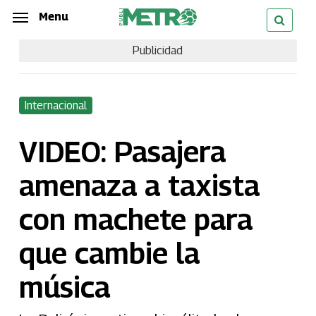
Skip
Menu
Menu
to
Publicidad
main
content
Internacional
VIDEO: Pasajera
amenaza a taxista
con machete para
que cambie la
música