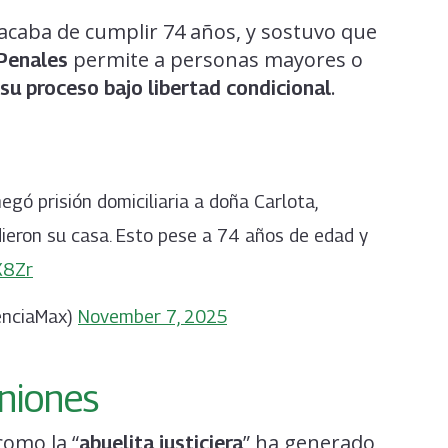
caba de cumplir 74 años, y sostuvo que
permite a personas mayores o
Penales
.
su proceso bajo libertad condicional
gó prisión domiciliaria a doña Carlota,
ieron su casa. Esto pese a 74 años de edad y
X8Zr
enciaMax)
November 7, 2025
iniones
como la “
” ha generado
abuelita justiciera