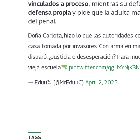
, mientras su def
vinculados a proceso
y pide que la adulta m
defensa propia
del penal.
Doña Carlota, hizo lo que las autoridades c
casa tomada por invasores. Con arma en man
disparó. ¿Justicia o desesperación? Para muc
vieja escuela
pic.twitter.com/qgUxYNjK3N
— Eduu𝕏 (@MrEduuC)
April 2, 2025
TAGS