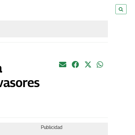
a
nvasores
Publicidad