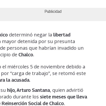
Publicidad
determinó negar la
xico
libertad
a mayor detenida por su presunta
de personas que habrían invadido un
cipio de
.
Chalco
o el miércoles 5 de noviembre debido a
ó por “carga de trabajo”, se retomó este
.
ara la acusada
r su
, quien advirtió
hijo, Arturo Santana
iorado durante los
siete meses que lleva
.
e Reinserción Social de Chalco