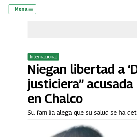
Skip
Menu
Menu
to
main
content
Internacional
Niegan libertad a ‘D
justiciera” acusada
en Chalco
Su familia alega que su salud se ha det