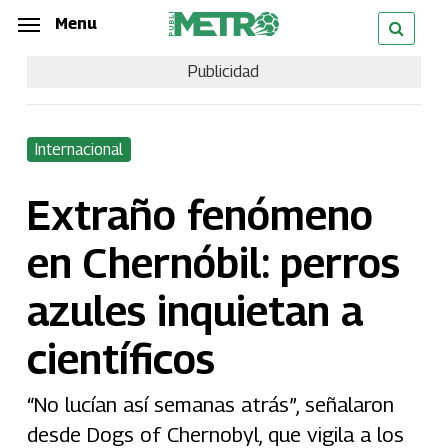
Skip
Menu
Menu
to
Publicidad
main
content
Internacional
Extraño fenómeno
en Chernóbil: perros
azules inquietan a
científicos
“No lucían así semanas atrás”, señalaron
desde Dogs of Chernobyl, que vigila a los