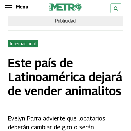
Skip
Menu
Menu
to
Publicidad
main
content
Internacional
Este país de
Latinoamérica dejará
de vender animalitos
Evelyn Parra advierte que locatarios
deberán cambiar de giro o serán