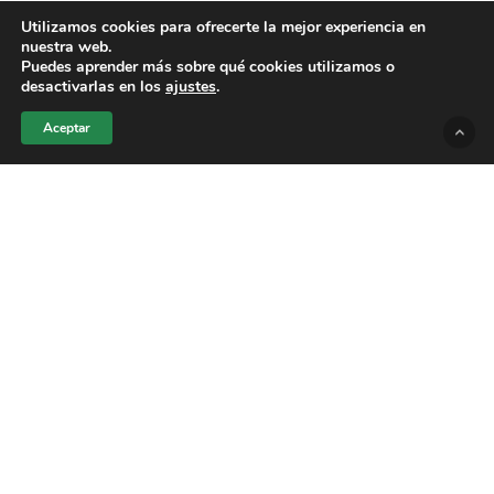
ruede el balón, la
continúa revelando
FIFA
Utilizamos cookies para ofrecerte la mejor experiencia en
nuestra web.
detalles clave para los millones de
Puedes aprender más sobre qué cookies utilizamos o
aficionados que asistirán a los partidos
desactivarlas en los
ajustes
.
en
.
México
Aceptar
Durante una conferencia de prensa
celebrada en la
,
Ciudad de México
Jurgen