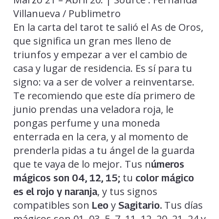
Villanueva / Publimetro
En la carta del tarot te salió el As de Oros,
que significa un gran mes lleno de
triunfos y empezar a ver el cambio de
casa y lugar de residencia. Es sí para tu
signo: va a ser de volver a reinventarse.
Te recomiendo que este día primero de
junio prendas una veladora roja, le
pongas perfume y una moneda
enterrada en la cera, y al momento de
prenderla pidas a tu ángel de la guarda
que te vaya de lo mejor. Tus n
úmeros
tu
mágicos son 04, 12, 15;
color mágico
, y tus signos
es el rojo y naranja
compatibles son
y
Tus días
Leo
Sagitario.
mágicos son 01, 03, 5, 7, 11, 12, 20, 21, 24 y