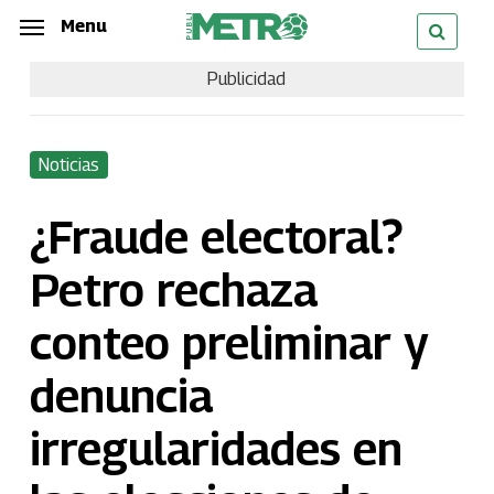
Skip
Menu
Menu
to
Publicidad
main
content
Noticias
¿Fraude electoral?
Petro rechaza
conteo preliminar y
denuncia
irregularidades en