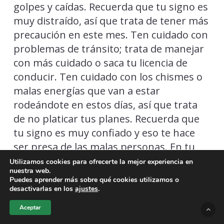
golpes y caídas. Recuerda que tu signo es
muy distraído, así que trata de tener más
precaución en este mes. Ten cuidado con
problemas de tránsito; trata de manejar
con más cuidado o saca tu licencia de
conducir. Ten cuidado con los chismes o
malas energías que van a estar
rodeándote en estos días, así que trata
de no platicar tus planes. Recuerda que
tu signo es muy confiado y eso te hace
ser presa de las malas personas. En tu
familia sabrás de un embarazo que te
Utilizamos cookies para ofrecerte la mejor experiencia en
nuestra web.
dará mucha felicidad. Trata de tomar un
Puedes aprender más sobre qué cookies utilizamos o
curso de redes sociales o edición de video,
desactivarlas en los
ajustes
.
que eso te va a ayudar mucho en tu
Aceptar
trabajo.