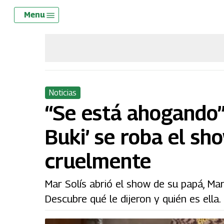
Skip
Menu
Menu
to
main
content
Noticias
“Se está ahogando” 
Buki’ se roba el sh
cruelmente
Mar Solís abrió el show de su papá, Mar
Descubre qué le dijeron y quién es ella.