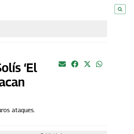
lís ‘El
tacan
uros ataques.