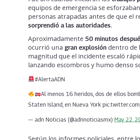
equipos de emergencia se esforzaban p
personas atrapadas antes de que el r
.
sorprendió a las autoridades
Aproximadamente
50 minutos despu
ocurrió una
dentro de l
gran explosión
magnitud que el incidente escaló rá
lanzando escombros y humo denso so
#AlertaADN
Al menos 16 heridos, dos de ellos bombe
Staten Island, en Nueva York pic.twitter.
— adn Noticias (@adnnoticiasmx)
May 22, 2
Según los informes policiales, entre l