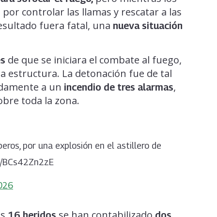
or controlar las llamas y rescatar a las
esultado fuera fatal, una
nueva situación
de que se iniciara el combate al fuego,
és
a estructura. La detonación fue de tal
pidamente a un
,
incendio de tres alarmas
bre toda la zona.
ros, por una explosión en el astillero de
com/BCs42Zn2zE
026
os
se han contabilizado
16 heridos
dos