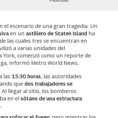
Publicidad
en el escenario de una gran tragedia. Un
en un
ha
siva
astillero de Staten Island
 de las cuales tres se encuentran en
ilizó a varias unidades del
 York, comenzó como un reporte de
arga, informó Metro World News.
a las
, las autoridades
15:30 horas
icando que
dos trabajadores se
 Al llegar al sitio, los bomberos
aba en el
sótano de una estructura
.
pero mientras los
para sofocar el fuego,