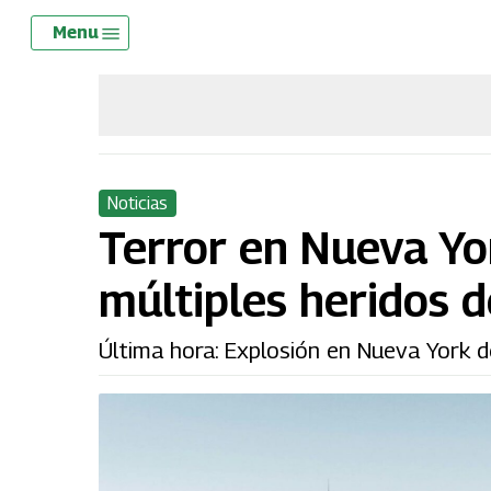
Skip
Menu
Menu
to
main
content
Noticias
Terror en Nueva Yor
múltiples heridos 
Última hora: Explosión en Nueva York d