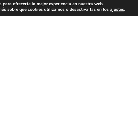
 para ofrecerte la mejor experiencia en nuestra web.
ás sobre qué cookies utilizamos o desactivarlas en los
ajustes
.
endurecer las medidas de seguridad contra cualquier tipo de
ue afecten a la población. Foto: Secretaría de Prensa.
Publicidad