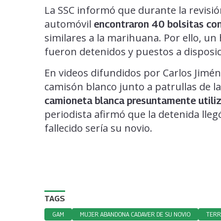
La SSC informó que durante la revisió
automóvil
encontraron 40 bolsitas con
similares a la marihuana. Por ello, u
fueron detenidos y puestos a disposici
En videos difundidos por Carlos Jimé
camisón blanco junto a patrullas de 
camioneta blanca presuntamente utiliz
periodista afirmó que la detenida ll
fallecido sería su novio.
TAGS
GAM
MUJER ABANDONA CADAVER DE SU NOVIO
TER