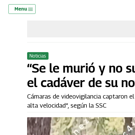
Skip
Menu
Menu
to
main
content
Noticias
“Se le murió y no 
el cadáver de su n
Cámaras de videovigilancia captaron e
alta velocidad”, según la SSC