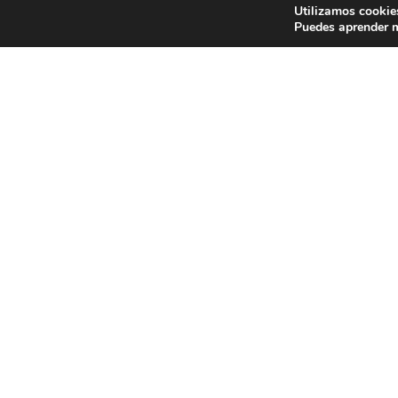
Utilizamos cookies
Puedes aprender m
El mandatario salvadoreño enfatizó la urgencia de 
delincuencia para erradicar delitos menores q
Por
Franco López
|
20 mayo, 2026