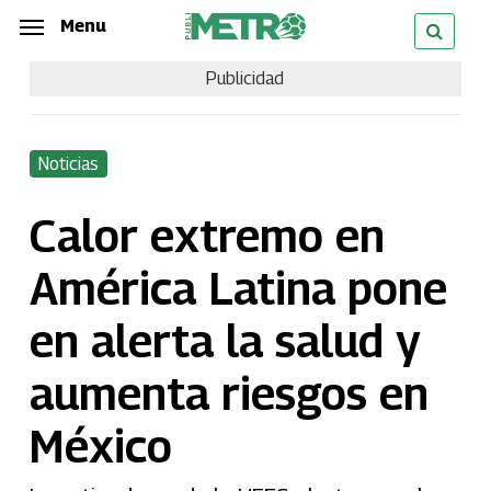
Skip
Menu
Menu
to
Publicidad
main
content
Noticias
Calor extremo en
América Latina pone
en alerta la salud y
aumenta riesgos en
México