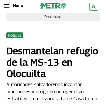
Skip
Menu
Menu
to
Publicidad
main
content
Noticias
Desmantelan refugio
de la MS-13 en
Olocuilta
Autoridades salvadoreñas incautan
municiones y droga en un operativo
estratégico en la zona alta de Casa Loma.