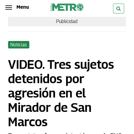
Skip
Menu
Menu
to
Publicidad
main
content
Noticias
VIDEO. Tres sujetos
detenidos por
agresión en el
Mirador de San
Marcos