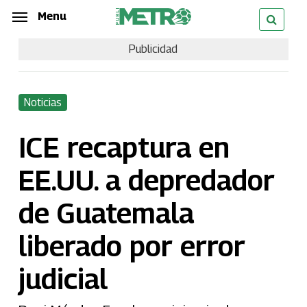
Skip
Menu
Menu
to
Publicidad
main
content
Noticias
ICE recaptura en
EE.UU. a depredador
de Guatemala
liberado por error
judicial