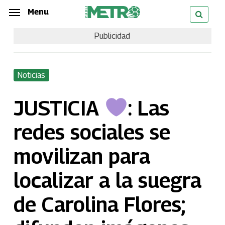
Skip
Menu
Menu
to
Publicidad
main
content
Noticias
JUSTICIA
: Las
redes sociales se
movilizan para
localizar a la suegra
de Carolina Flores;