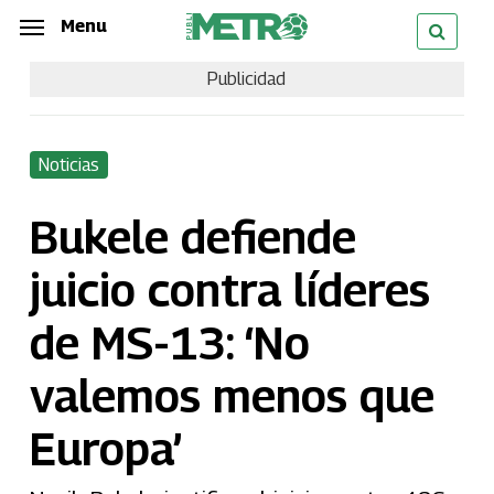
Skip
Menu
Menu
to
Publicidad
main
content
Noticias
Bukele defiende
juicio contra líderes
de MS-13: ‘No
valemos menos que
Europa’