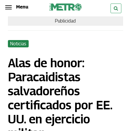
Skip
Menu
Menu
to
Publicidad
main
content
Noticias
Alas de honor:
Paracaidistas
salvadoreños
certificados por EE.
UU. en ejercicio