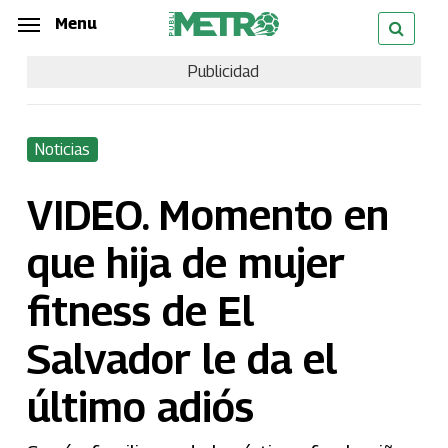
Skip
Menu
Menu
to
Publicidad
main
content
Noticias
VIDEO. Momento en
que hija de mujer
fitness de El
Salvador le da el
último adiós