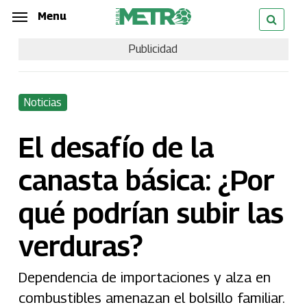
Skip
Menu
Menu
to
Publicidad
main
content
Noticias
El desafío de la
canasta básica: ¿Por
qué podrían subir las
verduras?
Dependencia de importaciones y alza en
combustibles amenazan el bolsillo familiar.