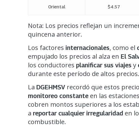
Oriental
$4.57
Nota: Los precios reflejan un increm
quincena anterior.
Los factores
, como el
internacionales
empujado los precios al alza en
El Sal
los conductores
y
planificar sus viajes
durante este período de altos precios
La
recordó que estos preci
DGEHMSV
en las estaciones
monitoreo constante
cobren montos superiores a los establ
a
en lo
reportar cualquier irregularidad
combustible.