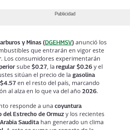
Publicidad
anunció los
arburos y Minas (
DGEHMSV
)
mbustibles que entrarán en vigor este
. Los consumidores experimentarán
r
sube
, la
y el
perior
$0.27
regular $0.26
stes sitúan el precio de la
gasolina
en el resto del país, marcando
$4.57
n al alza en lo que va del año
.
2026
mento responde a una
coyuntura
y los recientes
do del Estrecho de Ormuz
han generado un clima
 Arabia Saudita