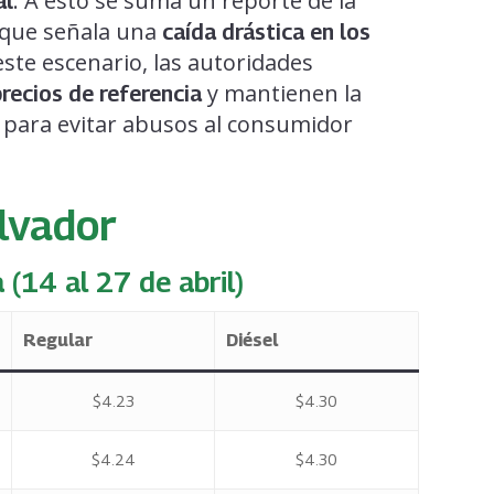
. A esto se suma un reporte de la
al
que señala una
caída drástica en los
este escenario, las autoridades
y mantienen la
precios de referencia
para evitar abusos al consumidor
lvador
 (14 al 27 de abril)
Regular
Diésel
$4.23
$4.30
$4.24
$4.30