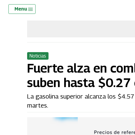
Skip
Menu
Menu
to
main
content
Noticias
Fuerte alza en comb
suben hasta $0.27 
La gasolina superior alcanza los $4.57 
martes.