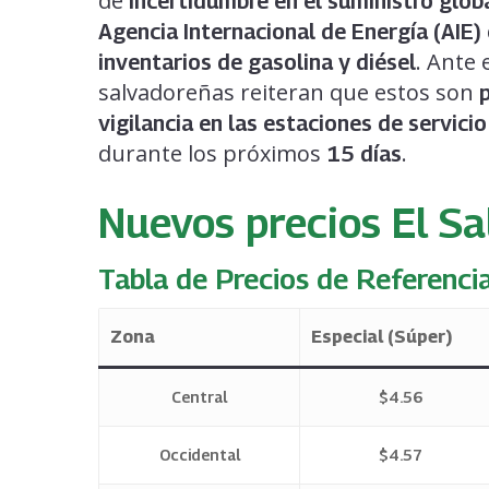
de
incertidumbre en el suministro glob
Agencia Internacional de Energía (AIE)
. Ante 
inventarios de gasolina y diésel
salvadoreñas reiteran que estos son
vigilancia en las estaciones de servicio
durante los próximos
.
15 días
Nuevos precios El Sa
Tabla de Precios de Referencia
Zona
Especial (Súper)
Central
$4.56
Occidental
$4.57