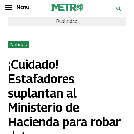
Skip
Menu
Menu
to
Publicidad
main
content
Noticias
¡Cuidado!
Estafadores
suplantan al
Ministerio de
Hacienda para robar