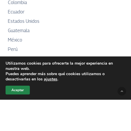
Colombia
Ecuador
Estados Unidos
Guatemala
México
Perú
Puerto Rico
Utilizamos cookies para ofrecerte la mejor experiencia en
nuestra web.
Puedes aprender más sobre qué cookies utilizamos o
desactivarlas en los
ajustes
.
Más Información
Aceptar
Sobre Nosotros
Directorio
Aviso Legal
Términos y Condiciones
Publicidad