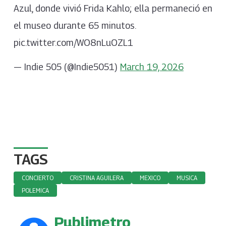
Azul, donde vivió Frida Kahlo; ella permaneció en
el museo durante 65 minutos.
pic.twitter.com/WO8nLuOZL1
— Indie 505 (@Indie5051)
March 19, 2026
TAGS
CONCIERTO
CRISTINA AGUILERA
MEXICO
MUSICA
POLEMICA
Publimetro