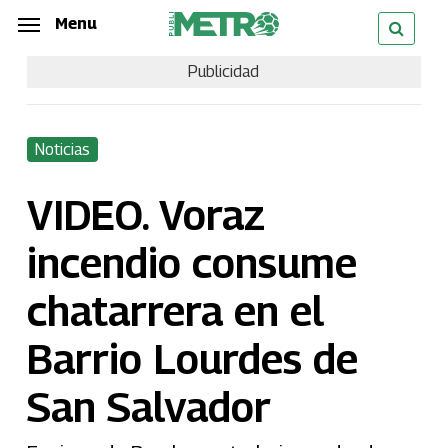
Skip
Menu
Menu
to
Publicidad
main
content
Noticias
VIDEO. Voraz
incendio consume
chatarrera en el
Barrio Lourdes de
San Salvador