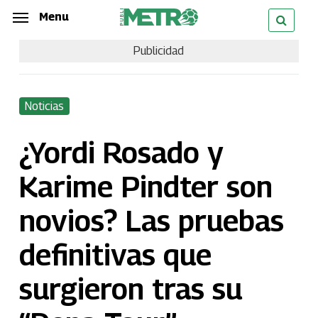
Skip
Menu
Menu
to
Publicidad
main
content
Noticias
¿Yordi Rosado y
Karime Pindter son
novios? Las pruebas
definitivas que
surgieron tras su