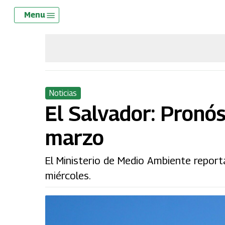
Skip
Menu
Menu
to
main
content
Noticias
El Salvador: Pronós
marzo
El Ministerio de Medio Ambiente report
miércoles.