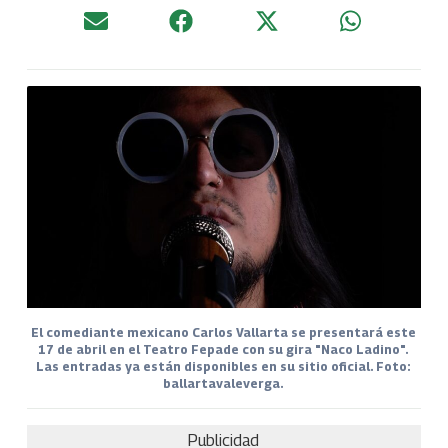
El comediante mexicano Carlos Vallarta se presentará este
17 de abril en el Teatro Fepade con su gira "Naco Ladino".
Las entradas ya están disponibles en su sitio oficial. Foto:
ballartavaleverga.
Publicidad