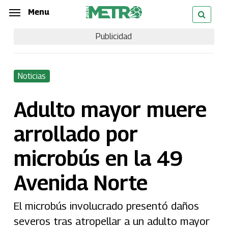
Skip
Menu
Menu
to
Publicidad
main
content
Noticias
Adulto mayor muere
arrollado por
microbús en la 49
Avenida Norte
El microbús involucrado presentó daños
severos tras atropellar a un adulto mayor