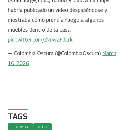
b/San Jorge, mpio/Yumbo, V. Cauca. La mujer
habría publicado un video despidiéndose y
mostraba cómo prendía fuego a algunos
muebles dentro de la casa.
pic.twitter.com/ZknwZFdLrk
— Colombia Oscura (@ColombiaOscura)
March
16, 2026
TAGS
COLOMBIA
VIDEO