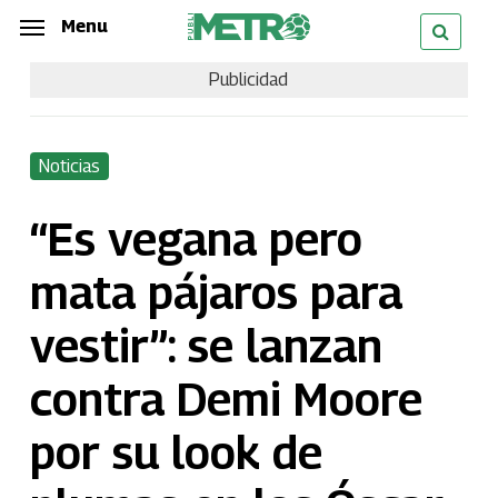
Skip
Menu
Menu
to
Publicidad
main
content
Noticias
“Es vegana pero
mata pájaros para
vestir”: se lanzan
contra Demi Moore
por su look de