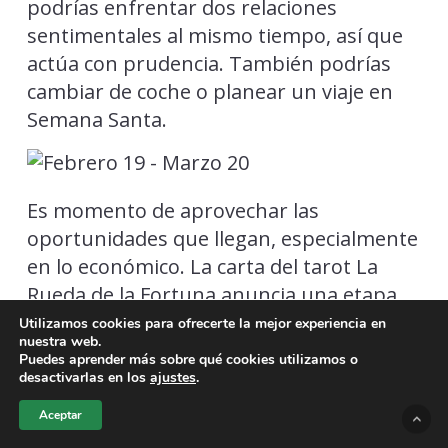
podrías enfrentar dos relaciones
sentimentales al mismo tiempo, así que
actúa con prudencia. También podrías
cambiar de coche o planear un viaje en
Semana Santa.
Es momento de aprovechar las
oportunidades que llegan, especialmente
en lo económico. La carta del tarot La
Rueda de la Fortuna anuncia una etapa
de crecimiento y buena suerte. Estás en
Utilizamos cookies para ofrecerte la mejor experiencia en
nuestra web.
tu temporada de cumpleaños, por lo que
Puedes aprender más sobre qué cookies utilizamos o
recibirás felicitaciones, regalos
desactivarlas en los
ajustes
.
inesperados y celebraciones especiales.
Aceptar
Tu mejor día será el 19 de marzo. Tus