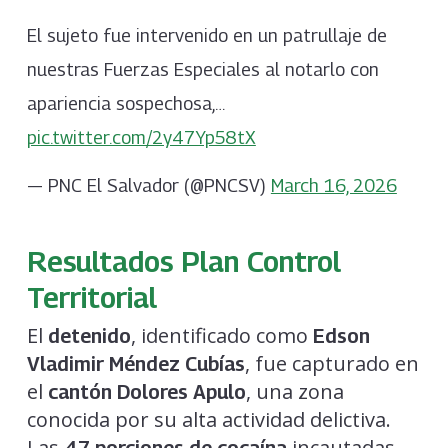
El sujeto fue intervenido en un patrullaje de
nuestras Fuerzas Especiales al notarlo con
apariencia sospechosa,…
pic.twitter.com/2y47Yp58tX
— PNC El Salvador (@PNCSV)
March 16, 2026
Resultados Plan Control
Territorial
El
, identificado como
detenido
Edson
, fue capturado en
Vladimir Méndez Cubías
el
, una zona
cantón Dolores Apulo
conocida por su alta actividad delictiva.
Las
incautadas
47 porciones de cocaína