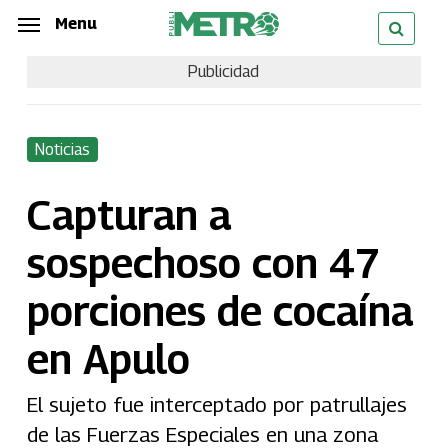
Skip
Menu
Menu
to
Publicidad
main
content
Noticias
Capturan a
sospechoso con 47
porciones de cocaína
en Apulo
El sujeto fue interceptado por patrullajes
de las Fuerzas Especiales en una zona