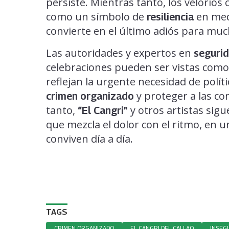
persiste. Mientras tanto, los velorios
como un símbolo de
en med
resiliencia
convierte en el último adiós para muc
Las autoridades y expertos en
seguri
celebraciones pueden ser vistas com
reflejan la urgente necesidad de polít
y proteger a las c
crimen organizado
tanto,
y otros artistas sig
“El Cangri”
que mezcla el dolor con el ritmo, en un
conviven día a día.
TAGS
CRIMEN ORGANIZADO
EL CANGRI DEL CALLAO
INSEG