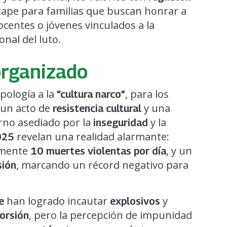
cape para familias que buscan honrar a
centes o jóvenes vinculados a la
nal del luto.
organizado
pología a la
, para los
“cultura narco”
 un acto de
y una
resistencia cultural
rno asediado por la
y la
inseguridad
revelan una realidad alarmante:
025
amente
, y un
10 muertes violentas por día
, marcando un récord negativo para
sión
han logrado incautar
y
e
explosivos
, pero la percepción de impunidad
orsión