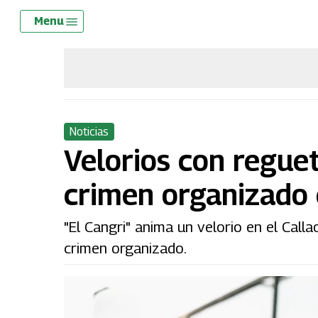
Skip
Menu
Menu
to
main
content
Noticias
Velorios con reguet
crimen organizado
"El Cangri" anima un velorio en el Call
crimen organizado.