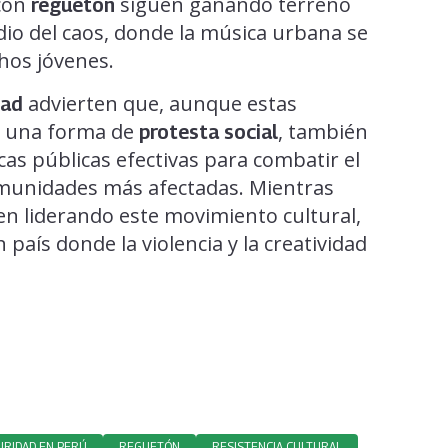
 con
siguen ganando terreno
reguetón
io del caos, donde la música urbana se
hos jóvenes.
advierten que, aunque estas
dad
o una forma de
, también
protesta social
icas públicas efectivas para combatir el
omunidades más afectadas. Mientras
uen liderando este movimiento cultural,
 país donde la violencia y la creatividad
URIDAD EN PERÚ
REGUETÓN
RESISTENCIA CULTURAL