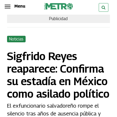
Skip
Menu
Menu
to
Publicidad
main
content
Noticias
Sigfrido Reyes
reaparece: Confirma
su estadía en México
como asilado político
El exfuncionario salvadoreño rompe el
silencio tras años de ausencia pública y