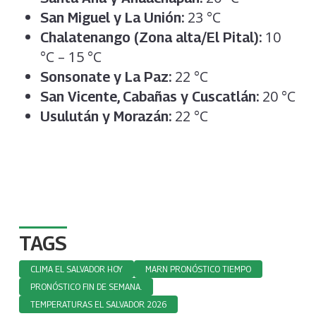
23 °C
San Miguel y La Unión:
10
Chalatenango (Zona alta/El Pital):
°C – 15 °C
22 °C
Sonsonate y La Paz:
20 °C
San Vicente, Cabañas y Cuscatlán:
22 °C
Usulután y Morazán:
TAGS
CLIMA EL SALVADOR HOY
MARN PRONÓSTICO TIEMPO
PRONÓSTICO FIN DE SEMANA.
TEMPERATURAS EL SALVADOR 2026