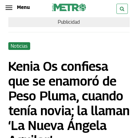
Skip
Menu
Menu
to
Publicidad
main
content
Noticias
Kenia Os confiesa
que se enamoró de
Peso Pluma, cuando
tenía novia; la llaman
‘La Nueva Ángela