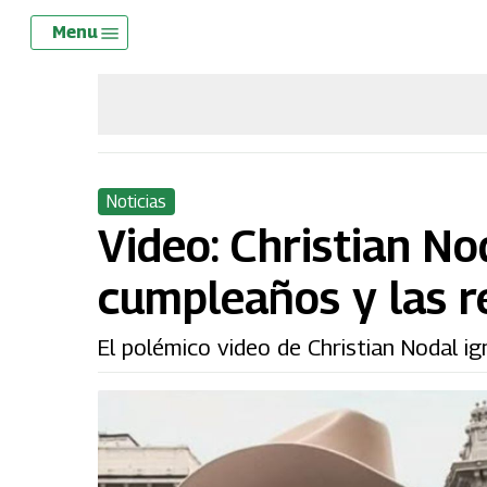
Skip
Menu
Menu
to
main
content
Noticias
Video: Christian No
cumpleaños y las r
El polémico video de Christian Nodal 