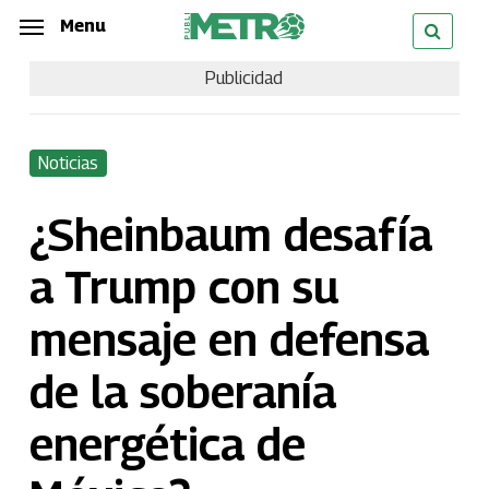
Skip
Menu
Menu
to
Publicidad
main
content
Noticias
¿Sheinbaum desafía
a Trump con su
mensaje en defensa
de la soberanía
energética de