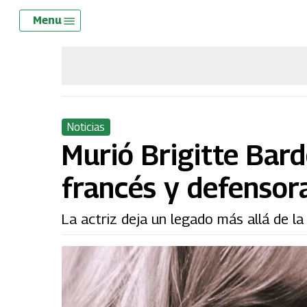
Skip
Menu
Menu
to
main
content
Noticias
Murió Brigitte Bard
francés y defensor
La actriz deja un legado más allá de la 