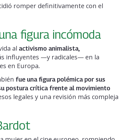
ecidió romper definitivamente con el
 una figura incómoda
vida al
activismo animalista,
s influyentes —y radicales— en la
les en Europa.
mbién
fue una figura polémica por sus
su postura crítica frente al movimiento
cesos legales y una revisión más compleja
Bardot
 la mujer en el cine europeo, rompiendo