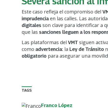
Severa sanción al in
Este caso refleja el compromiso del
V
en las calles. Las autori
imprudencia
son clave para identificar a 
digitales
que las
sanciones lleguen a los respon
Las plataformas del
siguen activa
VMT
como
: la
n
advertencia
Ley de Tránsito
para asegurar una movilida
obligatorio
TAGS
Franco López