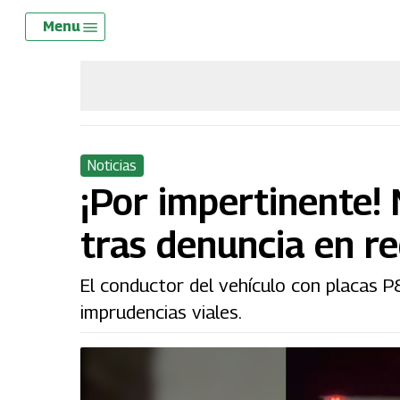
Skip
Menu
Menu
to
main
content
Noticias
¡Por impertinente!
tras denuncia en r
El conductor del vehículo con placas
imprudencias viales.