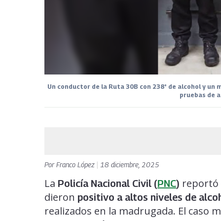
Un conductor de la Ruta 30B con 238° de alcohol y un 
pruebas de a
Por
Franco López
|
18 diciembre, 2025
La
reportó 
Policía Nacional Civil (
PNC
)
dieron
positivo a altos niveles de alco
realizados en la madrugada. El caso 