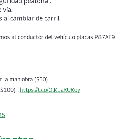
guridad peatonal.
 vía.
 al cambiar de carril.
amos al conductor del vehículo placas P87AF9
r la maniobra ($50)
 ($100)…
https://t.co/OlKEaKUKoy
25