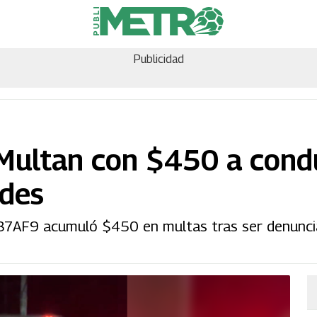
Publicidad
 Multan con $450 a cond
edes
 P87AF9 acumuló $450 en multas tras ser denunc