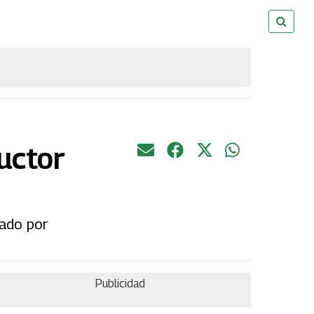
uctor
iado por
Publicidad