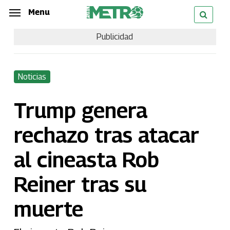
Skip
Menu
Menu
to
Publicidad
main
content
Noticias
Trump genera
rechazo tras atacar
al cineasta Rob
Reiner tras su
muerte