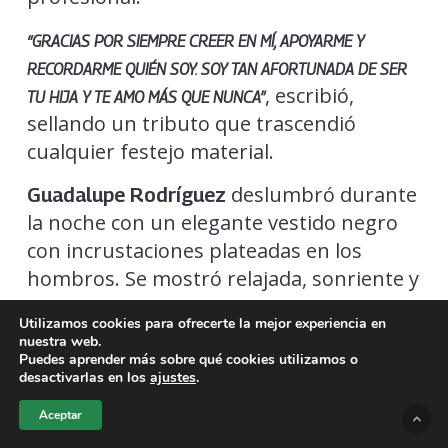
“GRACIAS POR SIEMPRE CREER EN MÍ, APOYARME Y
RECORDARME QUIÉN SOY. SOY TAN AFORTUNADA DE SER
, escribió,
TU HIJA Y TE AMO MÁS QUE NUNCA”
sellando un tributo que trascendió
cualquier festejo material.
deslumbró durante
Guadalupe Rodríguez
la noche con un elegante vestido negro
con incrustaciones plateadas en los
hombros. Se mostró relajada, sonriente y
llena de energía, incluso bailando junto a
Utilizamos cookies para ofrecerte la mejor experiencia en
las showgirls que formaban parte del
nuestra web.
espectáculo.
Puedes aprender más sobre qué cookies utilizamos o
desactivarlas en los
ajustes
.
Aceptar
Uno de los momentos más entrañables