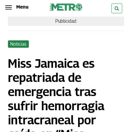
Skip
Menu
Menu
to
Publicidad
main
content
Noticias
Miss Jamaica es
repatriada de
emergencia tras
sufrir hemorragia
intracraneal por